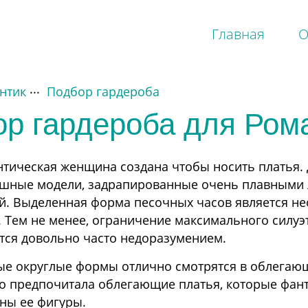
Главная
О
нтик
Подбор гардероба
Смешанные
П
р гардероба для Ром
Драматик Классик
Д
Софт Драматик
К
Софт Классик
Г
тическая женщина создана чтобы носить платья.
Софт Натурал
Н
шные модели, задрапированные очень плавными л
Софт Гамин
Р
й. Выделенная форма песочных часов является н
Театральный Романтик
Д
. Тем не менее, ограничение максимального сил
Яркий Натурал
С
Яркий Гамин
С
тся довольно часто недоразумением.
С
е округлые формы отлично смотрятся в облегающ
С
Т
 предпочитала облегающие платья, которые фан
Я
ны ее фигуры.