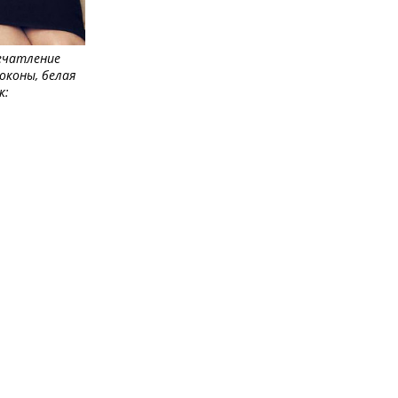
печатление
оконы, белая
к: