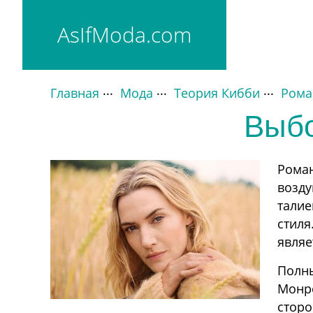
AsIfModa.com
Главная
Мода
Теория Кибби
Рома
Основные типажи
Выбо
Драматик
Классик
Гамин
Роман
Натурал
возду
Романтик
талие
стиля
являе
Полны
Монро
сторо