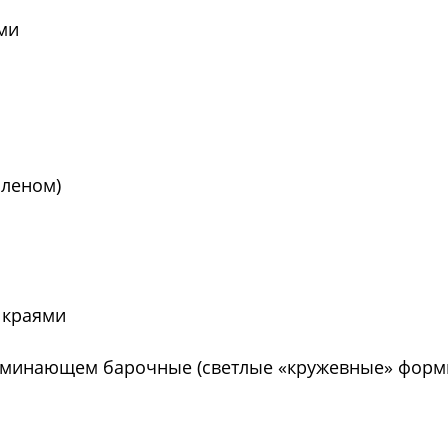
ми
оленом)
 краями
поминающем барочные (светлые «кружевные» форм