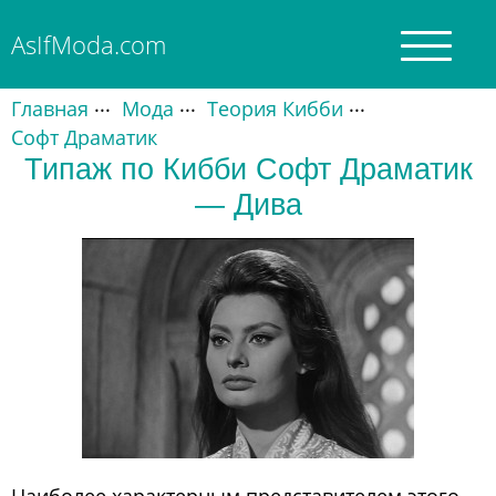
AsIfModa.com
Главная
Главная
Мода
Теория Кибби
Софт Драматик
Типаж по Кибби Софт Драматик
О моде
— Дива
Кибби
Основные типажи
Смешанные
Подбор гардероба
Наиболее характерным представителем этого