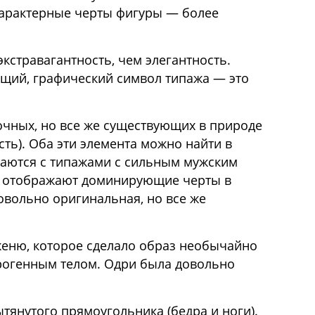
 характерные черты фигуры — более
экстравагантность, чем элегантность.
ущий, графический символ типажа — это
очных, но все же существующих в природе
ть). Оба эти элемента можно найти в
таются с типажами с сильным мужским
му отображают доминирующие черты в
овольно оригинальная, но все же
женю, которое сделало образ необычайно
дрогенным телом. Одри была довольно
тянутого прямоугольника (бедра и ноги).