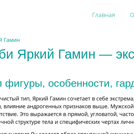
Главная
О
й Гамин
Смешанные
П
би Яркий Гамин — эк
Драматик Классик
Д
Софт Драматик
К
Софт Классик
Г
Софт Натурал
Н
п фигуры, особенности, гар
Софт Гамин
Р
Театральный Романтик
Д
Яркий Натурал
С
 чистый тип, Яркий Гамин сочетает в себе экстрем
Яркий Гамин
С
, влияние андрогенных признаков выше. Мужской 
С
тствие. Это выражается в прямой, угловатой, част
С
ной структуре тела и специфических чертах личн
Т
Я