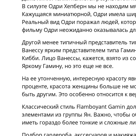
В силуэте Одри Хепберн мы не находим мя
Кажущаяся миниатюрной, Одри имела широ
Реальный вид Одри поражал людей, котор
фильму Одри неожиданно оказывалась дли
Другой менее типичный представитель ти
Ванессу ярким представителем типа Гамин
Кибби. Лицо Ванессы, кажется, взято из 
Яркому Гамину, но это еще не все.
На ее утонченную, интересную красоту яв
проценте, красота женщины больше не мо
быть другим. Это особенно относится к ве
Классический стиль Flamboyant Gamin дол
элементами из группы Ян. Важно, чтобы о
иметь гораздо более тонкие и сложные ли
Подбор гардероба, акссесуаров и макияж