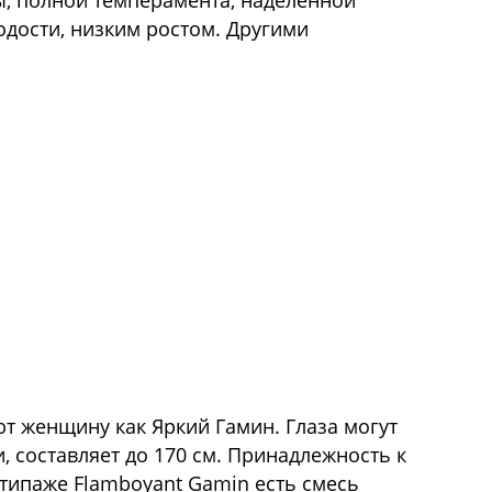
ы, полной темперамента, наделенной
ркий Гамин
дости, низким ростом. Другими
ют женщину как Яркий Гамин. Глаза могут
, составляет до 170 см. Принадлежность к
В типаже Flamboyant Gamin есть смесь