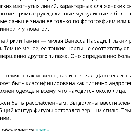
гких изогнутых линий, характерных для женских с
кие прямые руки, длинные мускулистые и большие
ые раньше знали ее только по фотографиям или 
нной и угловатой.
па Яркий Гамин — милая Ванесса Паради. Низкий 
. Тем не менее, ее тонкие черты не соответствую
совершенно другого типажа. Оно определенно боль
но влияют как инженю, так и этериал. Даже если 
жет быть классифицирована как типично андроген
рхней одежде и всему, что находится около лица.
жен быть расслабленным. Вы должны ввести элеме
бщий контур фигуры оставался верным стилю. Тем
нии.
а обсуждается
здесь
.