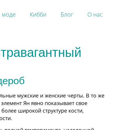
 моде
Кибби
Блог
О нас
одбор гардероба
стравагантный
раматик
лассик
амин
атурал
дероб
омантик
раматик Классик
офт Драматик
альные мужские и женские черты. В то же
офт Классик
элемент Ян явно показывает свое
офт Натурал
о более широкой структуре кости,
офт Гамин
ости.
еатральный Романтик
ркий Натурал