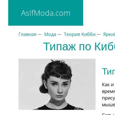
AsIfModa.com
Главная
Мода
Теория Кибби
Ярки
Основные типажи
Типаж по Киб
Драматик
Классик
Гамин
Натурал
Ти
Романтик
Как и
время
прису
мышеч