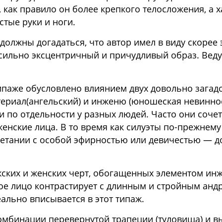
, как правило он более крепкого телосложения, а
тые руки и ноги.
 должны догадаться, что автор имел в виду скорее 
сильно эксцентричный и причудливый образ. Вед
ипаже обусловлено влиянием двух довольно загад
териал(ангельский) и инженю (юношеская невиннос
и по отдельности у разных людей. Часто они соче
женские лица. В то время как силуэты по-прежне
четании с особой эфирностью или девичестью — д
ских и женских черт, обогащенных элементом ин
ое лицо контрастирует с длинным и стройным ан
еально вписывается в этот типаж.
омбинации перевернутой трапеции (туловища) и вы