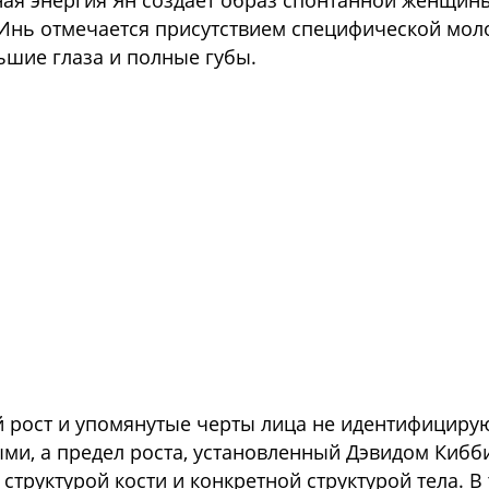
ая энергия Ян создает образ спонтанной женщин
Я
Инь отмечается присутствием специфической моло
шие глаза и полные губы.
ий рост и упомянутые черты лица не идентифициру
ми, а предел роста, установленный Дэвидом Кибби
 структурой кости и конкретной структурой тела. 