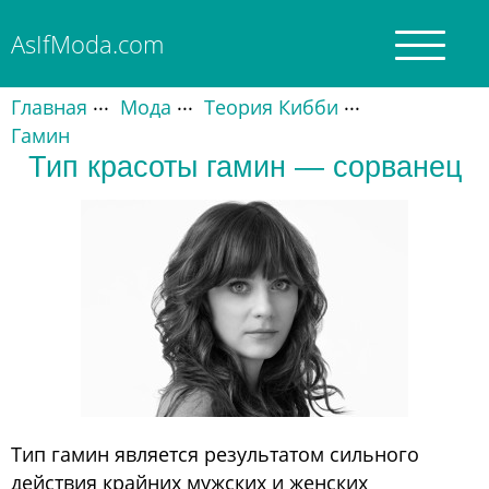
AsIfModa.com
Главная
Главная
Мода
Теория Кибби
Гамин
Тип красоты гамин — сорванец
О моде
Кибби
Основные типажи
Смешанные
Подбор гардероба
Тип гамин является результатом сильного
действия крайних мужских и женских